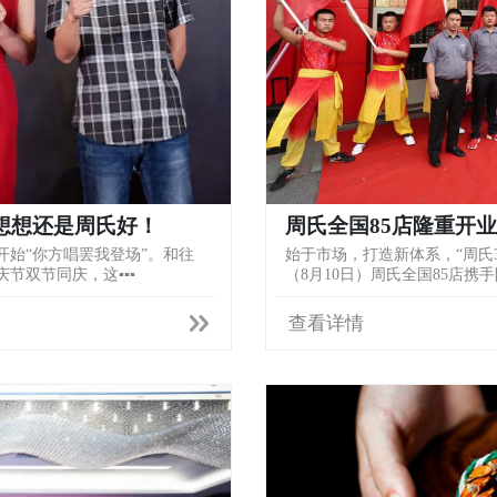
周氏全国85店隆重开
想想还是周氏好！
始于市场，打造新体系，“周氏
始“你方唱罢我登场”。和往
（8月10日）周氏全国85店携
节双节同庆，这▪▪▪
查看详情