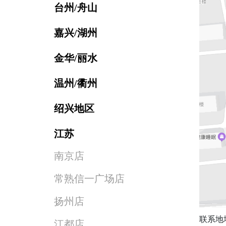
台州/舟山
嘉兴/湖州
金华/丽水
温州/衢州
绍兴地区
江苏
南京店
常熟信一广场店
扬州店
联系地
江都店