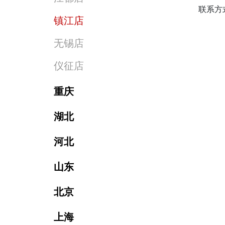
联系方式：
镇江店
无锡店
仪征店
重庆
湖北
河北
山东
北京
上海