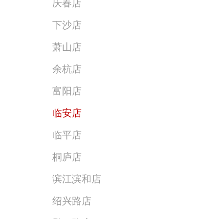
庆春店
下沙店
萧山店
余杭店
富阳店
临安店
临平店
桐庐店
滨江滨和店
绍兴路店