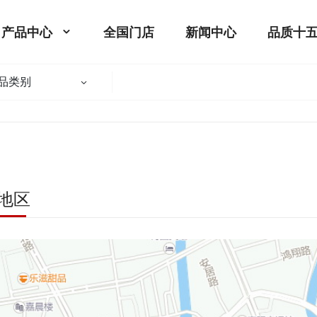
产品中心
全国门店
新闻中心
品质十
品类别
地区