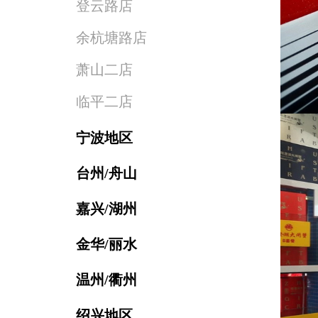
登云路店
余杭塘路店
萧山二店
临平二店
宁波地区
台州/舟山
嘉兴/湖州
金华/丽水
温州/衢州
绍兴地区