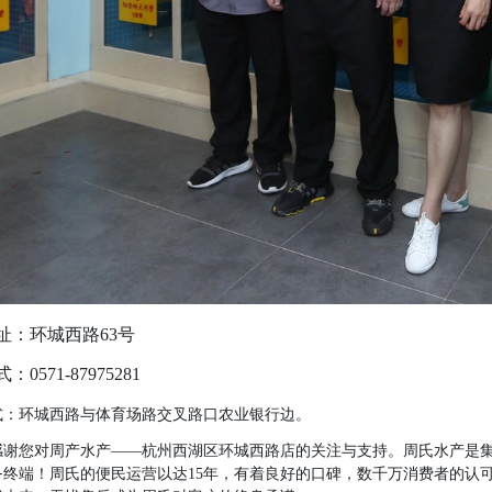
址：环城西路63号
0571-87975281
式：环城西路与体育场路交叉路口农业银行边。
感谢您对周产水产——杭州西湖区环城西路店的关注与支持。周氏水产是
务终端！周氏的便民运营以达15年，有着良好的口碑，数千万消费者的认