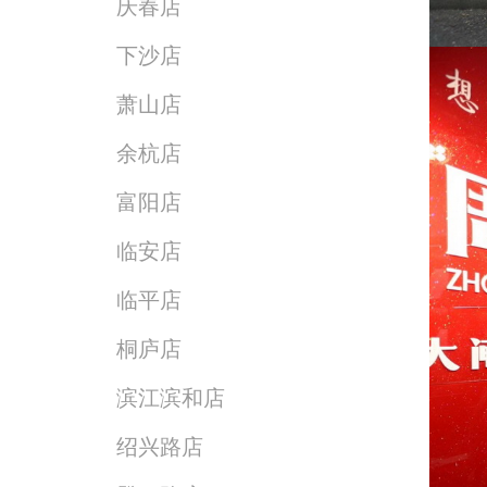
庆春店
下沙店
萧山店
余杭店
富阳店
临安店
临平店
桐庐店
滨江滨和店
绍兴路店