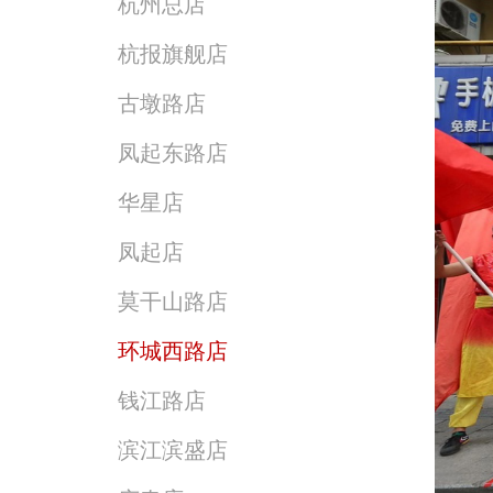
杭州总店
杭报旗舰店
古墩路店
凤起东路店
华星店
凤起店
莫干山路店
环城西路店
钱江路店
滨江滨盛店